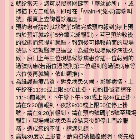
就診當天，您可以搜尋關鍵字「華幼診所」，或
掃描下方二維碼，即可在「MainPi(免排)雲端叫
號」網頁上查詢看診進度。
預約患者請於就診號前5號完成預約報到(線上預
約於預訂就診前5分鐘完成報到)。若已預約較後
的號碼而您提前就醫，報到後可換較前面的現場
號碼。若就醫時已過號，為避免現場候診病患久
候，原則上每三位現場候診病患穿插一位報到的
過號病患(若兩位過號則第二位報到的過號病患等
六位後再就醫，依此類推)。
為維護醫療品質，避免病患久候，影響病情，上
午診在11:30或上限50位止掛，預約掛號者請在
11:50前報到，下午診下午5:30或上限36位止掛，
請在5:30前報到，夜診9:00或上限50位停止掛
號，請在9:20前報到，請在預約號碼前5號至現場
報到，現場候診病患看診結束後即停止門診服
務，造成您的不便，請您見諒。
高燒39度以上患者，請向掛號櫃檯說明，將先給