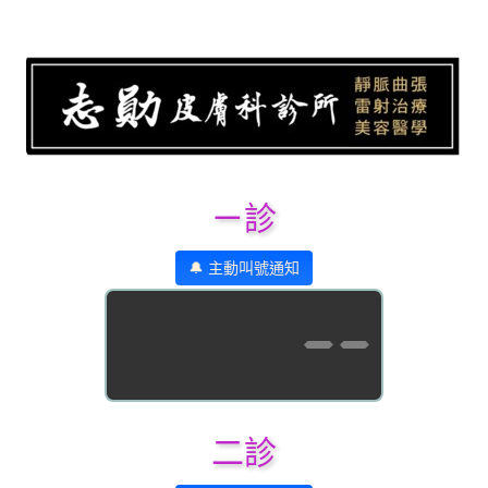
ㄧ診
🔔 主動叫號通知
--
二診