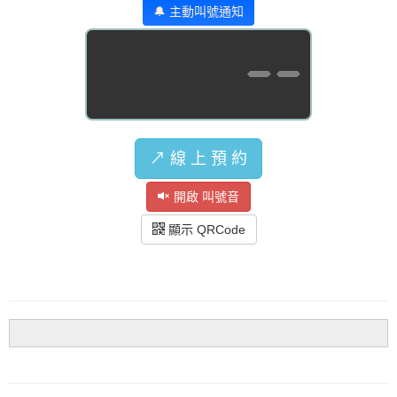
🔔 主動叫號通知
--
↗️ 線 上 預 約
開啟 叫號音
顯示 QRCode