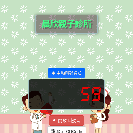
晨欣親子診所
🔔 主動叫號通知
59
開啟 叫號音
顯示 QRCode