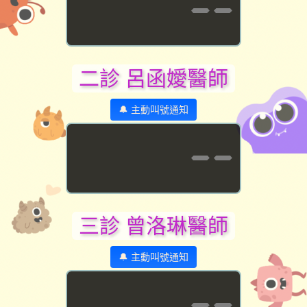
--
二診 呂函嬡醫師
🔔 主動叫號通知
--
三診 曾洛琳醫師
🔔 主動叫號通知
--