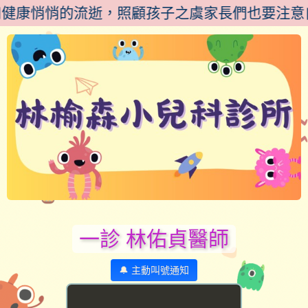
0體重逐漸增加.歲月和健康悄悄的流逝，照顧孩子之虞家
一診 林佑貞醫師
🔔 主動叫號通知