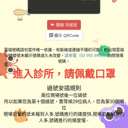
開啟 叫號音
顯示 QRCode
雲端號碼請勿當作唯一依據，有斷線或連線不穩的可能，如出現雲端
叫號燈號未顯示號碼或久未改變，
請來電（
03 955 9955
）
詢問現場
號碼。
進入診所，請佩戴口罩
過號安插規則
兩位現場號後一位過號
所以如果您為第十個過號，需等候29位病人，您為第30個順
位
現場若預約號未報到人多,號碼進行的速度快,現場如果過號的
人多,號碼進行的速度慢
。