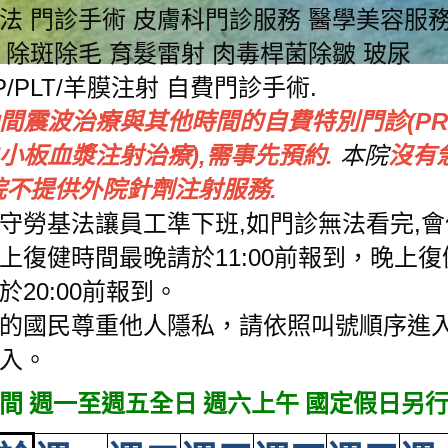
法 門診手術 皮膚科門診服務 醫學美容服務
 除斑除毛 育髮雷射 肉毒桿菌除皺 玻尿
P/PLT/羊膜注射 自費門診手術.
間震波治療與其他時間的自費特別門診(PRP
小板血漿注射治療),需事先預約.
本院
沒有
院不提供外院針劑注射服務.
守勞基法讓員工準下班,如門診無法看完,
上復健時間最晚請於11:00前報到，晚上
於20:00前報到。
的國民尊重他人隱私，請依照叫號順序進
入。
間 週一至週五全日 週六上午 國定假日另