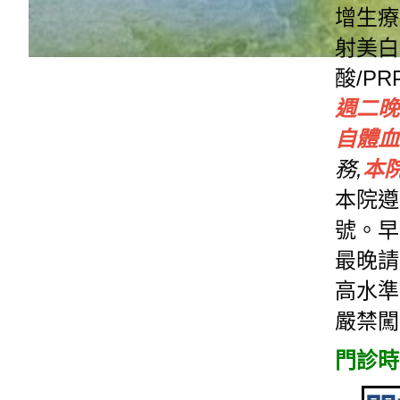
增生療
射美白
酸/PR
週二晚
自體血
務,
本
本院遵
號。早
最晚請
高水準
嚴禁闖
門診時