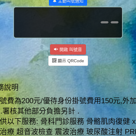
🔔 主動叫號通知
--
開啟 叫號音
顯示 QRCode
務說明
號費為200元/優待身份掛號費用150元,外
元.署核其他部分負擔另計 .
供以下服務: 骨科門診服務 骨骼肌肉復健 x
治療 超音波檢查 震波治療 玻尿酸注射 PR