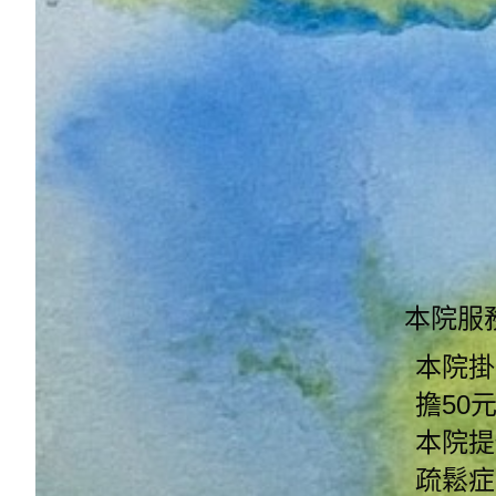
本院服
本院掛
擔50
本院提
疏鬆症