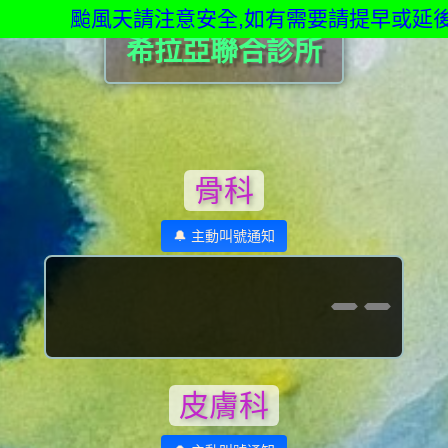
颱風天請注意安全,如有需要請提早或延後就
希拉亞聯合診所
骨科
🔔 主動叫號通知
--
皮膚科