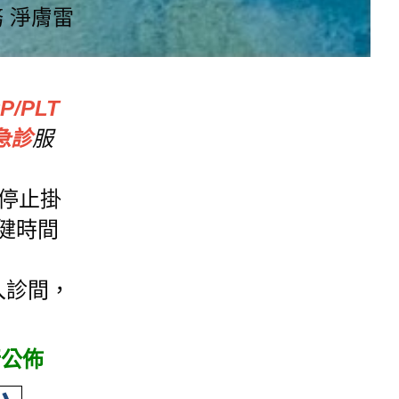
 淨膚雷
/PLT
急診
服
會停止掛
復健時間
入診間，
行公佈