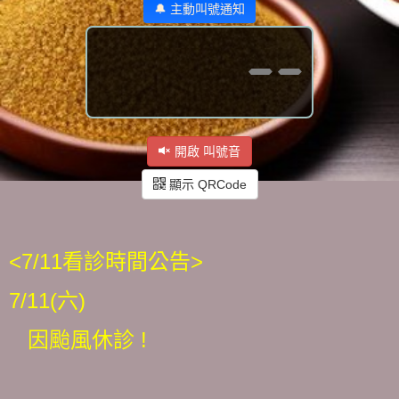
🔔 主動叫號通知
--
開啟 叫號音
顯示 QRCode
<7/11看診時間公告>
7/11(六)
因颱風休診 !