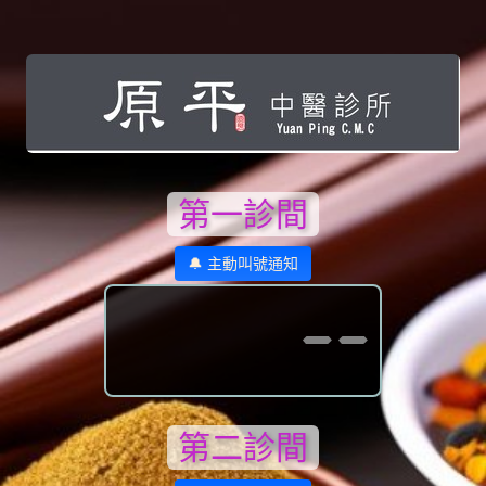
第一診間
🔔 主動叫號通知
--
第二診間