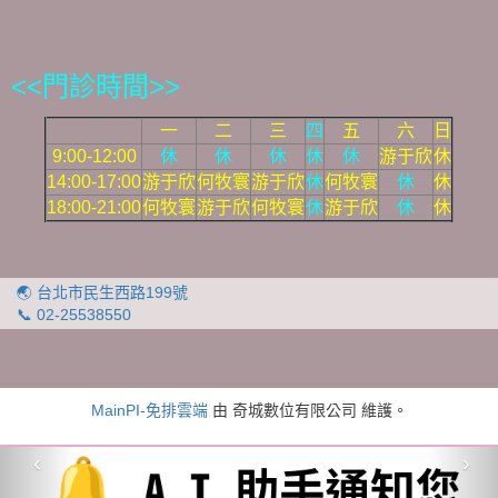
<<門診時間>>
一
二
三
四
五
六
日
9:00-12:00
休
休
休
休
休
游于欣
休
14:00-17:00
游于欣
何牧寰
游于欣
休
何牧寰
休
休
18:00-21:00
何牧寰
游于欣
何牧寰
休
游于欣
休
休
🌏 台北市民生西路199號
📞 02-25538550
MainPI-免排雲端
由 奇城數位有限公司 維護。
‹
›