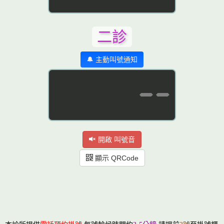
二診
🔔 主動叫號通知
--
開啟 叫號音
顯示 QRCode