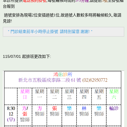
本診所提供
電話預約掛號
,每號輪候時間約
3-5分鐘
,請提前
3號
至掛號櫃
台報到
過號安排為現場2位安插過號1位,故過號人數較多時將輪候較久,敬請
見諒!
* 門診結束前半小時停止掛號 請特別留意 謝謝! *
115/07/01 起排班更改如下: