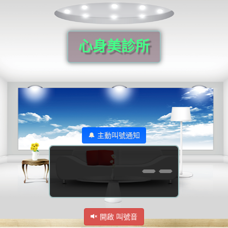
心身美診所
🔔 主動叫號通知
--
開啟 叫號音