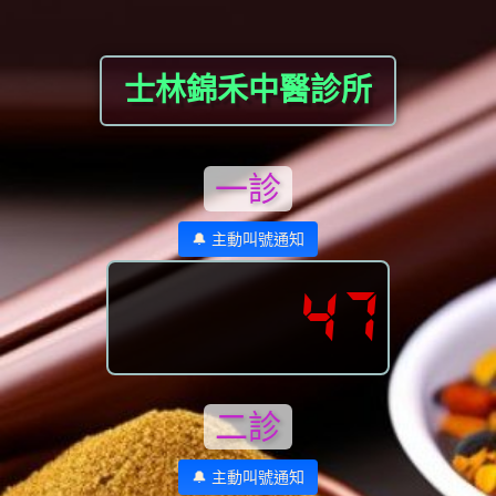
士林錦禾中醫診所
一診
🔔 主動叫號通知
47
二診
🔔 主動叫號通知