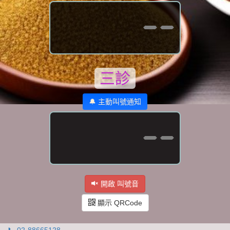
--
三診
🔔 主動叫號通知
--
開啟 叫號音
顯示 QRCode