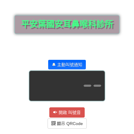
平安葉國安耳鼻喉科診所
🔔 主動叫號通知
--
開啟 叫號音
顯示 QRCode