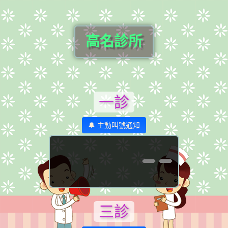
高名診所
一診
🔔 主動叫號通知
--
三診