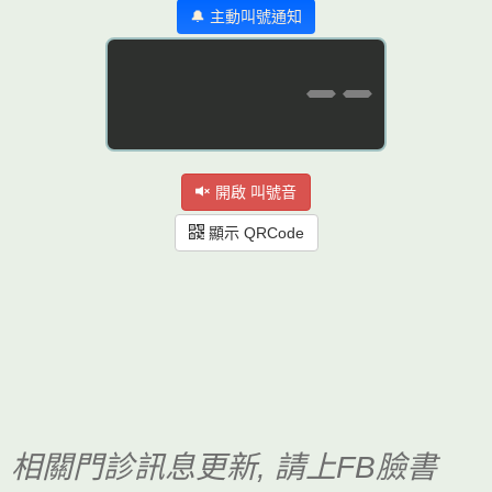
🔔 主動叫號通知
--
開啟 叫號音
顯示 QRCode
相關門診訊息更新, 請上FB臉書