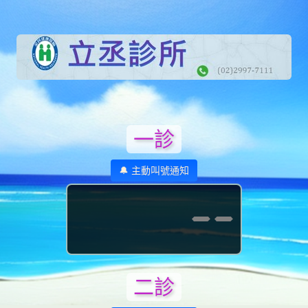
一診
🔔 主動叫號通知
--
二診