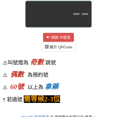
--
開啟 叫號音
顯示 QRCode
奇數
⚠️叫號燈為
跳號
偶數
⚠️
為預約號
60號
拿藥
⚠️
以上為
需等候2-3位
‼️ 若過號