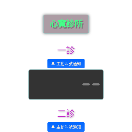
心寬診所
一診
🔔 主動叫號通知
--
二診
🔔 主動叫號通知